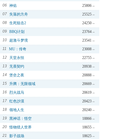
06
神佑
25806
07
失落的方舟
25525
08
生死狙击2
24250
09
BBQ计划
23764
10
超激斗梦境
23541
11
MU：传奇
23008
12
天堂永恒
22755
13
无畏契约
20938
14
堡垒之夜
20888
15
升腾：无限领域
20669
16
烈火战马
20619
17
红色沙漠
20423
18
领地人生
20240
19
黑神话：悟空
18866
20
怪物猎人世界
18655
21
影子战场
18625