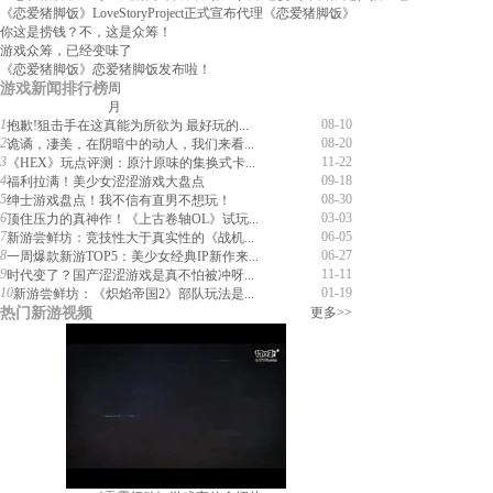
《恋爱猪脚饭》LoveStoryProject正式宣布代理《恋爱猪脚饭》
你这是捞钱？不，这是众筹！
游戏众筹，已经变味了
《恋爱猪脚饭》恋爱猪脚饭发布啦！
游戏新闻排行榜
周
月
1
08-10
抱歉!狙击手在这真能为所欲为 最好玩的...
2
08-20
诡谲，凄美，在阴暗中的动人，我们来看...
3
11-22
《HEX》玩点评测：原汁原味的集换式卡...
4
09-18
福利拉满！美少女涩涩游戏大盘点
5
08-30
绅士游戏盘点！我不信有直男不想玩！
6
03-03
顶住压力的真神作！《上古卷轴OL》试玩...
7
06-05
新游尝鲜坊：竞技性大于真实性的《战机...
8
06-27
一周爆款新游TOP5：美少女经典IP新作来...
9
11-11
时代变了？国产涩涩游戏是真不怕被冲呀...
10
01-19
新游尝鲜坊：《炽焰帝国2》部队玩法是...
热门新游视频
更多>>