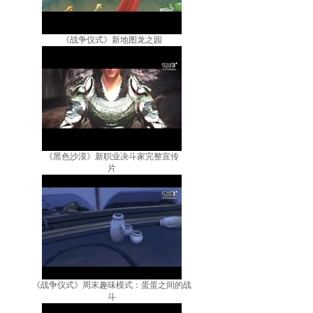
《战争仪式》新地图龙之园
《黑色沙漠》新职业决斗家完整宣传
片
《战争仪式》周末趣味模式：蛋蛋之间的战
斗