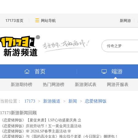
17173首页
网站导航
新网游
首页
端游
新游期待榜
热门网游榜
新游测试表
网游开服表
当前位置：
17173
>
新游频道
>
新闻
>
恋爱猪脚饭
17173新游新闻回顾
《恋爱猪脚饭》【夏促来袭】LSP心动盛夏庆典 ⛱️
《恋爱猪脚饭》庆祝劳动节！五一黄金周主题活动
《恋爱猪脚饭》🌸 2026LSP春季主题活动 🌸
《恋爱猪脚饭》与《我的高冷女友》推出找个老婆（今日限定）捆绑包！