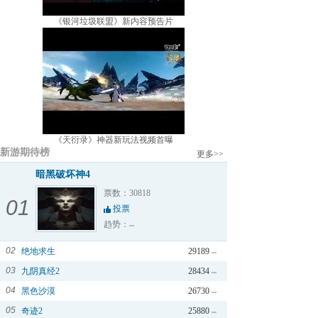
《银河垃圾联盟》新内容预告片
《天衍录》神器新玩法视频首曝
新游期待榜
更多>>
暗黑破坏神4
票数：30818
01
投票
趋势：
02
绝地求生
29189
03
九阴真经2
28434
04
黑色沙漠
26730
05
奇迹2
25880