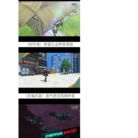
《封印者》联盟公会阵营系统
《灵魂武器》蒸汽朋克风格时装