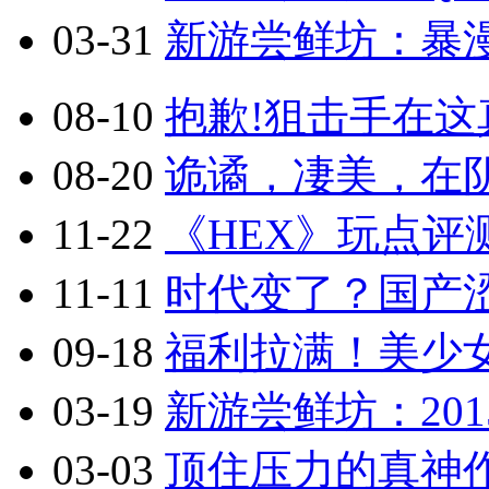
03-31
新游尝鲜坊：暴漫乱
08-10
抱歉!狙击手在这真
08-20
诡谲，凄美，在阴
11-22
《HEX》玩点评
11-11
时代变了？国产涩
09-18
福利拉满！美少
03-19
新游尝鲜坊：201
03-03
顶住压力的真神作