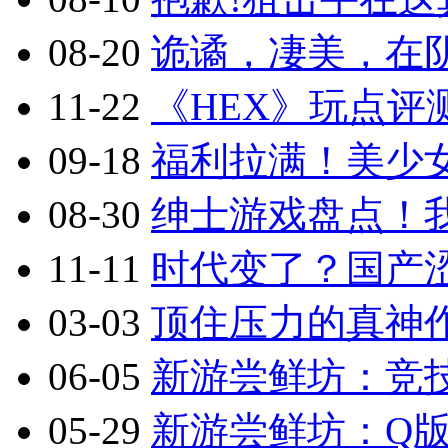
08-20
诡谲，凄美，在阴
11-22
《HEX》玩点评
09-18
福利拉满！美少
08-30
绅士游戏盘点！
11-11
时代变了？国产涩
03-03
顶住压力的真神作
06-05
新游尝鲜坊：竞技
05-29
新游尝鲜坊：Q版2.