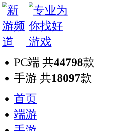
PC端
共
44798
款
手游
共
18097
款
首页
端游
手游