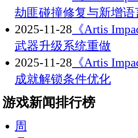
劫匪碰撞修复与新增语
2025-11-28
《Artis Im
武器升级系统重做
2025-11-28
《Artis Im
成就解锁条件优化
游戏新闻排行榜
周