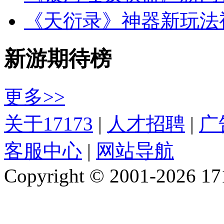
《天衍录》神器新玩法
新游期待榜
更多>>
关于17173
|
人才招聘
|
广
客服中心
|
网站导航
Copyright © 2001-2026 1717