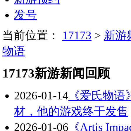
发号
当前位置：
17173
>
新游
物语
17173新游新闻回顾
2026-01-14
《爱氏物语
材，他的游戏终于发售
2026-01-06
《Artis Im