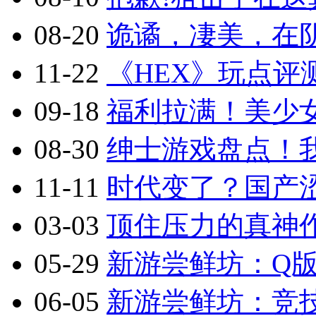
08-20
诡谲，凄美，在阴
11-22
《HEX》玩点评
09-18
福利拉满！美少
08-30
绅士游戏盘点！
11-11
时代变了？国产涩
03-03
顶住压力的真神作
05-29
新游尝鲜坊：Q版2.
06-05
新游尝鲜坊：竞技