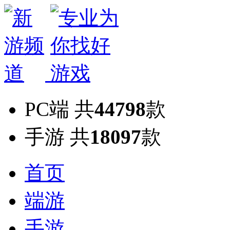
PC端
共
44798
款
手游
共
18097
款
首页
端游
手游