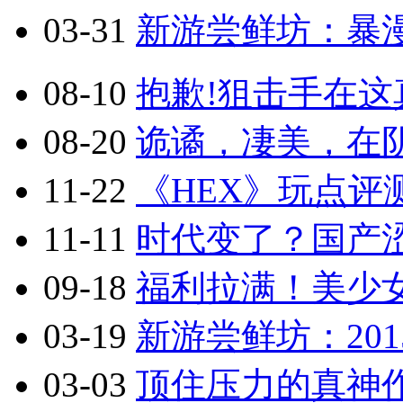
03-31
新游尝鲜坊：暴漫乱
08-10
抱歉!狙击手在这真
08-20
诡谲，凄美，在阴
11-22
《HEX》玩点评
11-11
时代变了？国产涩
09-18
福利拉满！美少
03-19
新游尝鲜坊：201
03-03
顶住压力的真神作