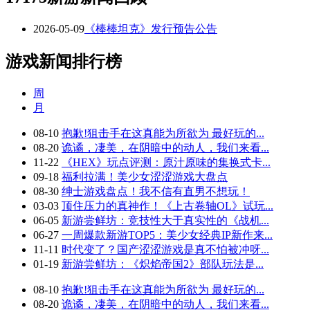
2026-05-09
《棒棒坦克》发行预告公告
游戏新闻排行榜
周
月
08-10
抱歉!狙击手在这真能为所欲为 最好玩的...
08-20
诡谲，凄美，在阴暗中的动人，我们来看...
11-22
《HEX》玩点评测：原汁原味的集换式卡...
09-18
福利拉满！美少女涩涩游戏大盘点
08-30
绅士游戏盘点！我不信有直男不想玩！
03-03
顶住压力的真神作！《上古卷轴OL》试玩...
06-05
新游尝鲜坊：竞技性大于真实性的《战机...
06-27
一周爆款新游TOP5：美少女经典IP新作来...
11-11
时代变了？国产涩涩游戏是真不怕被冲呀...
01-19
新游尝鲜坊：《炽焰帝国2》部队玩法是...
08-10
抱歉!狙击手在这真能为所欲为 最好玩的...
08-20
诡谲，凄美，在阴暗中的动人，我们来看...