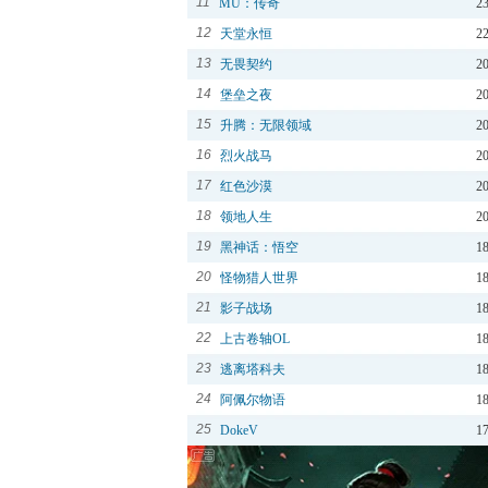
11
MU：传奇
2
12
天堂永恒
2
13
无畏契约
2
14
堡垒之夜
2
15
升腾：无限领域
2
16
烈火战马
2
17
红色沙漠
2
18
领地人生
2
19
黑神话：悟空
1
20
怪物猎人世界
1
21
影子战场
1
22
上古卷轴OL
1
23
逃离塔科夫
1
24
阿佩尔物语
1
25
DokeV
1