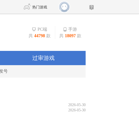
热门游戏
PC端
手游
共
44798
款
共
18097
款
DNF
传奇4
剑网3旗舰版
新天龙八部
过审游戏
发号
自由
诛仙世界
新仙侠5
2026-05-30
2026-05-30