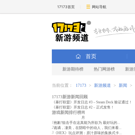
17173首页
网站导航
首页
新游期待榜
热门网游榜
新游
当前位置：
17173
>
新游频道
>
新闻
>
17173新游新闻回顾
《暴打联盟》开发日志 #3 – Steam Deck 验证通过！
《暴打联盟》开发日志 #2 – 正式发售！
游戏新闻排行榜
周
月
1
抱歉!狙击手在这真能为所欲为 最好玩的...
2
诡谲，凄美，在阴暗中的动人，我们来看...
3
《HEX》玩点评测：原汁原味的集换式卡...