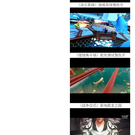
《决斗英雄》游戏宣传预告片
《侵蚀角斗场》抢先测试预告片
《战争仪式》新地图龙之园