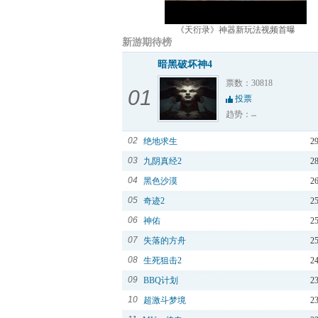
《天衍录》神器新玩法视频首曝
新游期待榜
暗黑破坏神4
票数：30818
01
投票
趋势：
02
绝地求生
2
03
九阴真经2
2
04
黑色沙漠
2
05
奇迹2
2
06
神佑
2
07
失落的方舟
2
08
生死狙击2
2
09
BBQ计划
2
10
超激斗梦境
2