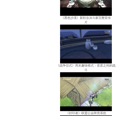
《黑色沙漠》新职业决斗家完整宣传
片
《战争仪式》周末趣味模式：蛋蛋之间的战
斗
《封印者》联盟公会阵营系统