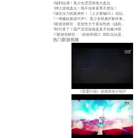
4
福利拉满！美少女涩涩游戏大盘点
5
绅士游戏盘点！我不信有直男不想玩！
6
顶住压力的真神作！《上古卷轴OL》试玩...
7
一周爆款新游TOP5：美少女经典IP新作来...
8
新游尝鲜坊：竞技性大于真实性的《战机...
9
时代变了？国产涩涩游戏是真不怕被冲呀...
10
新游尝鲜坊：《炽焰帝国2》部队玩法是...
热门新游视频
《雷霆行动》游戏宣传介绍片