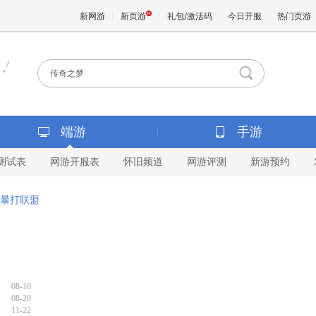
新网游
新页游
礼包/激活码
今日开服
热门页游
魔兽
天堂
端游
手游
测试表
网游开服表
怀旧频道
网游评测
新游预约
王权与
暴打联盟
08-10
08-20
11-22