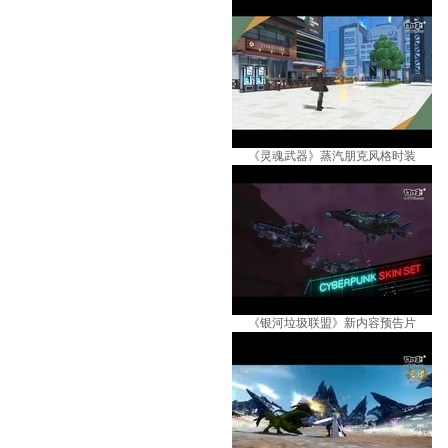
《灵魂武器》蒸汽朋克风格时装
《银河垃圾联盟》新内容预告片