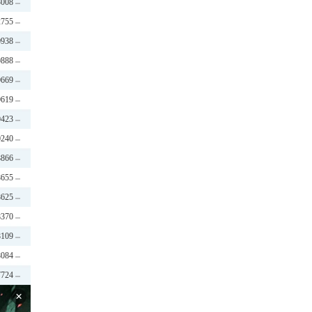
3008
2755
0938
0888
0669
0619
0423
0240
8866
8655
8625
8370
8109
8084
7724
×