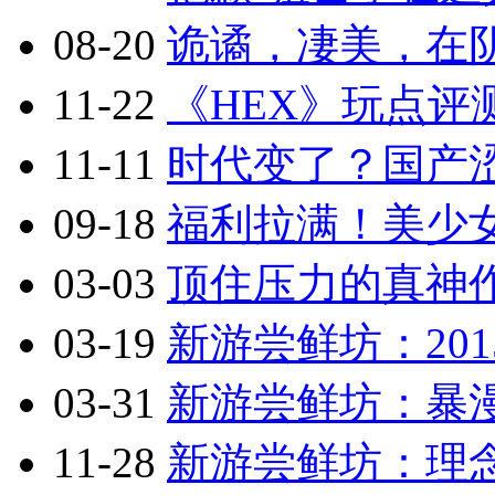
08-20
诡谲，凄美，在阴
11-22
《HEX》玩点评
11-11
时代变了？国产涩
09-18
福利拉满！美少
03-03
顶住压力的真神作
03-19
新游尝鲜坊：201
03-31
新游尝鲜坊：暴漫乱
11-28
新游尝鲜坊：理念