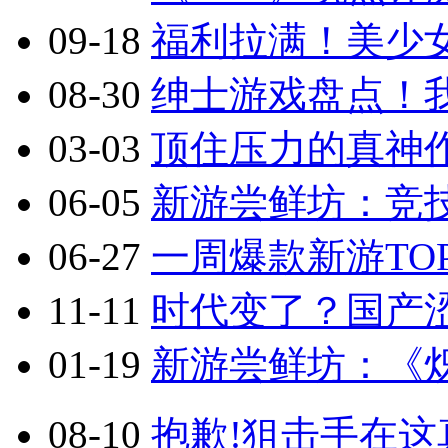
09-18
福利拉满！美少
08-30
绅士游戏盘点！
03-03
顶住压力的真神作
06-05
新游尝鲜坊：竞技
06-27
一周爆款新游TOP
11-11
时代变了？国产涩
01-19
新游尝鲜坊：《炽
08-10
抱歉!狙击手在这真