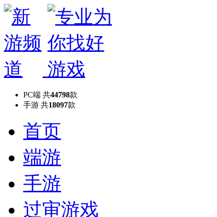
PC端
共
44798
款
手游
共
18097
款
首页
端游
手游
过审游戏