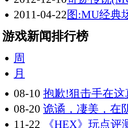
2011-04-22
图:MU经
游戏新闻排行榜
周
月
08-10
抱歉!狙击手在这真
08-20
诡谲，凄美，在阴
11-22
《HEX》玩点评