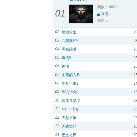
票数：30818
01
投票
趋势：
02
绝地求生
2
03
九阴真经2
2
04
黑色沙漠
2
05
奇迹2
2
06
神佑
2
07
失落的方舟
2
08
生死狙击2
2
09
BBQ计划
2
10
超激斗梦境
2
11
MU：传奇
2
12
天堂永恒
2
13
无畏契约
2
14
堡垒之夜
2