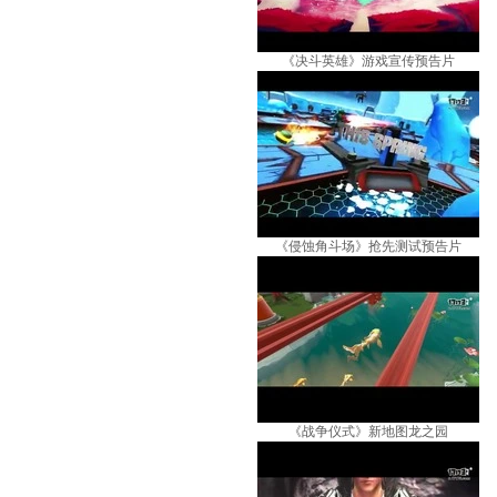
《决斗英雄》游戏宣传预告片
《侵蚀角斗场》抢先测试预告片
《战争仪式》新地图龙之园