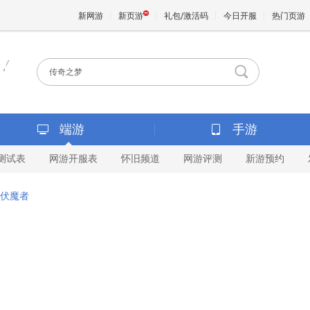
新网游
新页游
礼包/激活码
今日开服
热门页游
魔兽
天堂
端游
手游
测试表
网游开服表
怀旧频道
网游评测
新游预约
王权与
伏魔者