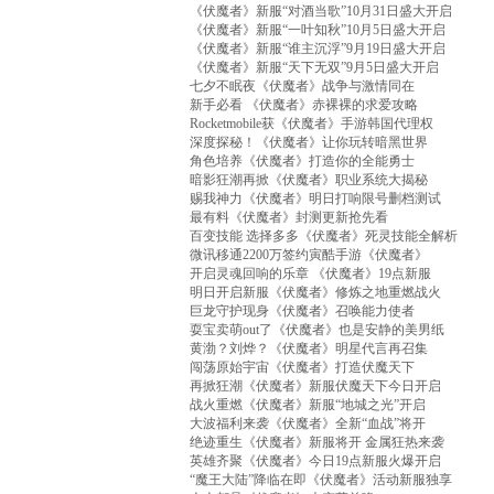
《伏魔者》新服“对酒当歌”10月31日盛大开启
《伏魔者》新服“一叶知秋”10月5日盛大开启
《伏魔者》新服“谁主沉浮”9月19日盛大开启
《伏魔者》新服“天下无双”9月5日盛大开启
七夕不眠夜《伏魔者》战争与激情同在
新手必看 《伏魔者》赤裸裸的求爱攻略
Rocketmobile获《伏魔者》手游韩国代理权
深度探秘！《伏魔者》让你玩转暗黑世界
角色培养《伏魔者》打造你的全能勇士
暗影狂潮再掀《伏魔者》职业系统大揭秘
赐我神力《伏魔者》明日打响限号删档测试
最有料《伏魔者》封测更新抢先看
百变技能 选择多多《伏魔者》死灵技能全解析
微讯移通2200万签约寅酷手游《伏魔者》
开启灵魂回响的乐章 《伏魔者》19点新服
明日开启新服《伏魔者》修炼之地重燃战火
巨龙守护现身《伏魔者》召唤能力使者
耍宝卖萌out了《伏魔者》也是安静的美男纸
黄渤？刘烨？《伏魔者》明星代言再召集
闯荡原始宇宙《伏魔者》打造伏魔天下
再掀狂潮《伏魔者》新服伏魔天下今日开启
战火重燃《伏魔者》新服“地城之光”开启
大波福利来袭《伏魔者》全新“血战”将开
绝迹重生《伏魔者》新服将开 金属狂热来袭
英雄齐聚《伏魔者》今日19点新服火爆开启
“魔王大陆”降临在即《伏魔者》活动新服独享