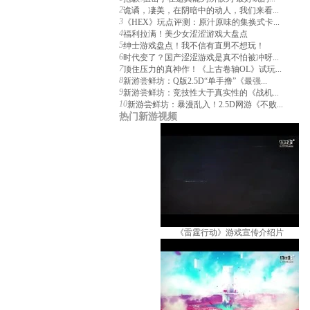
2
诡谲，凄美，在阴暗中的动人，我们来看...
3
《HEX》玩点评测：原汁原味的集换式卡...
4
福利拉满！美少女涩涩游戏大盘点
5
绅士游戏盘点！我不信有直男不想玩！
6
时代变了？国产涩涩游戏是真不怕被冲呀...
7
顶住压力的真神作！《上古卷轴OL》试玩...
8
新游尝鲜坊：Q版2.5D“单手撸”《最强...
9
新游尝鲜坊：竞技性大于真实性的《战机...
10
新游尝鲜坊：暴漫乱入！2.5D网游《不败...
热门新游视频
《雷霆行动》游戏宣传介绍片