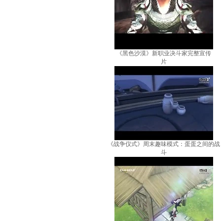
《黑色沙漠》新职业决斗家完整宣传
片
《战争仪式》周末趣味模式：蛋蛋之间的战
斗