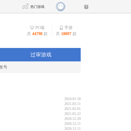
热门游戏
PC端
手游
共
44798
款
共
18097
款
DNF
传奇4
剑网3旗舰版
新天龙八部
过审游戏
发号
自由
诛仙世界
新仙侠5
2024-01-18
2021-03-11
2021-02-01
2021-01-22
2020-12-29
2020-12-11
2020-12-11