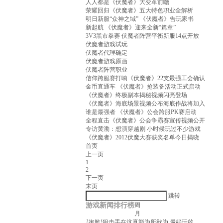
人人都是《伏魔者》大变革前瞻
荣耀回归《伏魔者》五大特色职业全解析
明日新服“众神之域” 《伏魔者》告玩家书
新起航 《伏魔者》迎来全新“篇章”
3V3黑市拳赛 伏魔者阵营平衡新服14点开放
伏魔者游戏试玩
伏魔者代理确定
伏魔者游戏原画
伏魔者阵营职业
信仰跨服赛打响《伏魔者》22支最强工会确认
金币直通车 《伏魔者》抢装备活动正式启动
《伏魔者》终极副本揭秘视频闪亮登场
《伏魔者》海底场景视频公布海底作战将加入
谁是最强者 《伏魔者》公会跨服PK赛启动
全程直击《伏魔者》公会争霸赛宣传视频公开
专访黄渤：想演穿越剧 小时候玩过不少游戏
《伏魔者》2012伏魔大赛获奖名单今日揭晓
首页
上一页
1
2
下一页
末页
跳转
游戏新闻排行榜
周
月
1
抱歉!狙击手在这真能为所欲为 最好玩的...