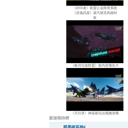
《封印者》联盟公会阵营系统
《灵魂武器》蒸汽朋克风格时
装
《银河垃圾联盟》新内容预告片
《天衍录》神器新玩法视频首曝
新游期待榜
暗黑破坏神4