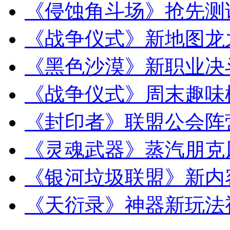
《侵蚀角斗场》抢先测
《战争仪式》新地图龙
《黑色沙漠》新职业决
《战争仪式》周末趣味
《封印者》联盟公会阵
《灵魂武器》蒸汽朋克
《银河垃圾联盟》新内
《天衍录》神器新玩法