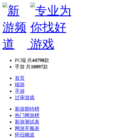
PC端
共
44798
款
手游
共
18097
款
首页
端游
手游
过审游戏
新游期待榜
热门网游榜
新游测试表
网游开服表
怀旧频道