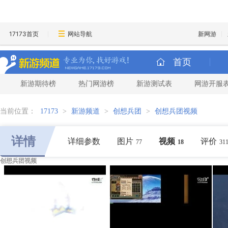
17173首页
网站导航
新网游
首页
新游期待榜
热门网游榜
新游测试表
网游开服
当前位置：
17173
>
新游频道
>
创想兵团
>
创想兵团视频
详情
详细参数
图片
视频
评价
77
18
31
创想兵团视频