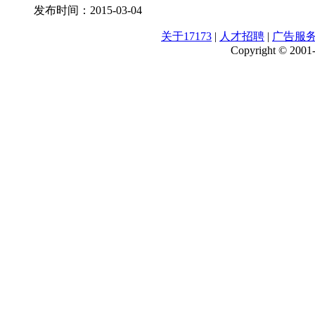
发布时间：
2015-03-04
关于17173
|
人才招聘
|
广告服
Copyright © 2001-2