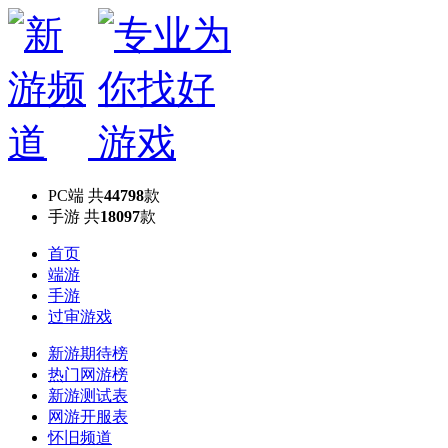
PC端
共
44798
款
手游
共
18097
款
首页
端游
手游
过审游戏
新游期待榜
热门网游榜
新游测试表
网游开服表
怀旧频道