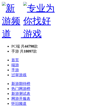
PC端
共
44798
款
手游
共
18097
款
首页
端游
手游
过审游戏
新游期待榜
热门网游榜
新游测试表
网游开服表
怀旧频道