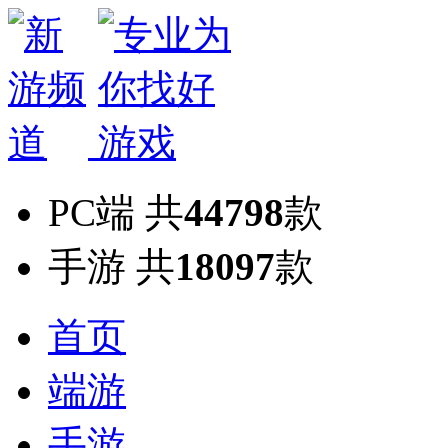
PC端
共
44798
款
手游
共
18097
款
首页
端游
手游