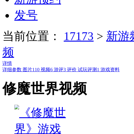
发号
当前位置：
17173
>
新游
频
详情
详细参数
图片
110
视频
6
游评
3
评价
试玩评测
1
游戏资料
修魔世界视频