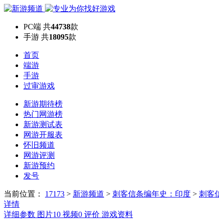
PC端
共
44738
款
手游
共
18095
款
首页
端游
手游
过审游戏
新游期待榜
热门网游榜
新游测试表
网游开服表
怀旧频道
网游评测
新游预约
发号
当前位置：
17173
>
新游频道
>
刺客信条编年史：印度
>
刺客
详情
详细参数
图片
10
视频
0
评价
游戏资料