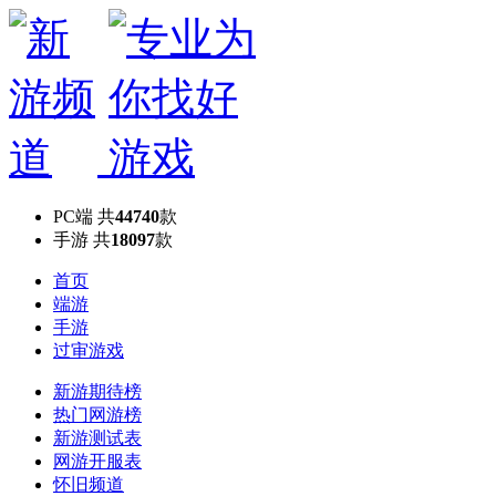
PC端
共
44740
款
手游
共
18097
款
首页
端游
手游
过审游戏
新游期待榜
热门网游榜
新游测试表
网游开服表
怀旧频道