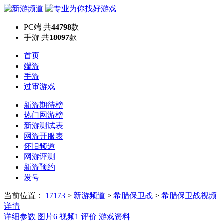
PC端
共
44798
款
手游
共
18097
款
首页
端游
手游
过审游戏
新游期待榜
热门网游榜
新游测试表
网游开服表
怀旧频道
网游评测
新游预约
发号
当前位置：
17173
>
新游频道
>
希腊保卫战
>
希腊保卫战视频
详情
详细参数
图片
6
视频
1
评价
游戏资料