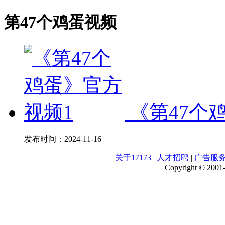
第47个鸡蛋视频
《第47个
发布时间：
2024-11-16
关于17173
|
人才招聘
|
广告服
Copyright © 2001-2