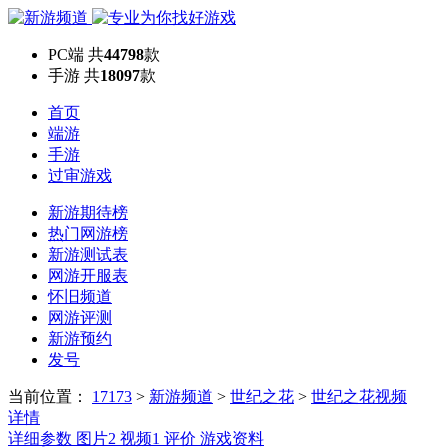
PC端
共
44798
款
手游
共
18097
款
首页
端游
手游
过审游戏
新游期待榜
热门网游榜
新游测试表
网游开服表
怀旧频道
网游评测
新游预约
发号
当前位置：
17173
>
新游频道
>
世纪之花
>
世纪之花视频
详情
详细参数
图片
2
视频
1
评价
游戏资料