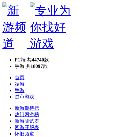
PC端
共
44740
款
手游
共
18097
款
首页
端游
手游
过审游戏
新游期待榜
热门网游榜
新游测试表
网游开服表
怀旧频道