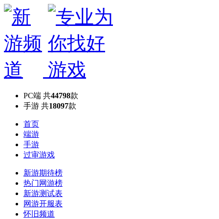
PC端
共
44798
款
手游
共
18097
款
首页
端游
手游
过审游戏
新游期待榜
热门网游榜
新游测试表
网游开服表
怀旧频道