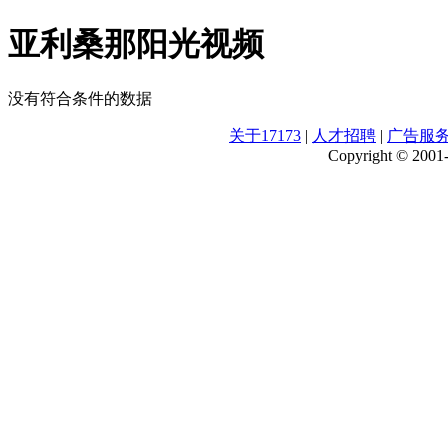
亚利桑那阳光视频
没有符合条件的数据
关于17173
|
人才招聘
|
广告服
Copyright © 2001-2