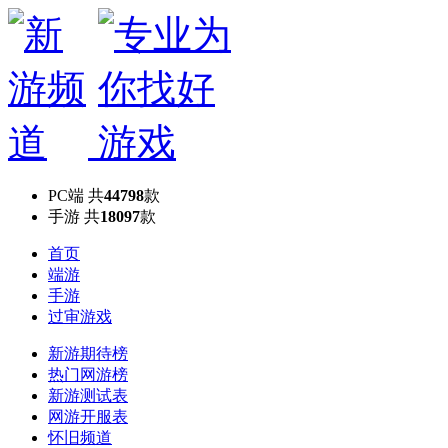
PC端
共
44798
款
手游
共
18097
款
首页
端游
手游
过审游戏
新游期待榜
热门网游榜
新游测试表
网游开服表
怀旧频道