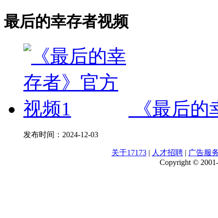
最后的幸存者视频
《最后的
发布时间：
2024-12-03
关于17173
|
人才招聘
|
广告服
Copyright © 2001-2