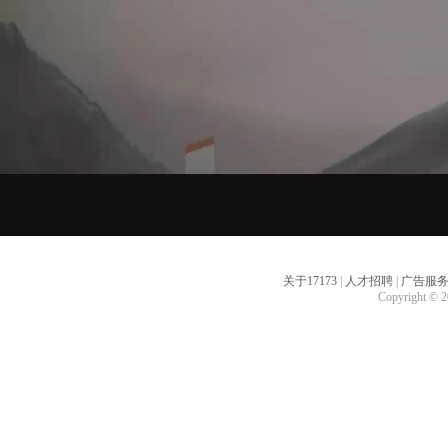
关于17173
|
人才招聘
|
广告服
Copyright © 20