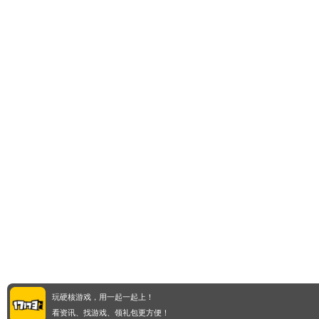
玩硬核游戏，用一起一起上！
看资讯、找游戏、领礼包更方便！