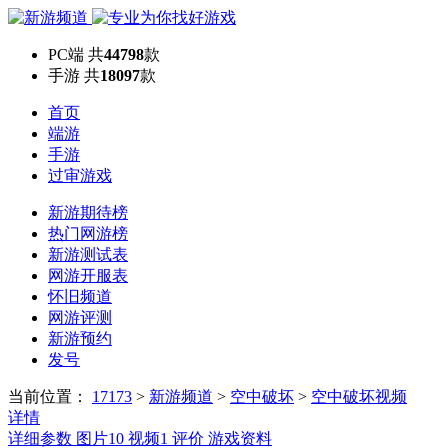
PC端
共
44798
款
手游
共
18097
款
首页
端游
手游
过审游戏
新游期待榜
热门网游榜
新游测试表
网游开服表
怀旧频道
网游评测
新游预约
发号
当前位置：
17173
>
新游频道
>
空中破坏
>
空中破坏视频
详情
详细参数
图片
10
视频
1
评价
游戏资料