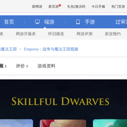
新网游
新页游
礼包/激活码
今日开服
热门页游
首页
端游
手游
过审
表
网游开服表
怀旧频道
网游评测
新游预约
魔兽
争与魔法王国
>
Emporea：战争与魔法王国视频
天堂
频
评价
游戏资料
1
0
王权与