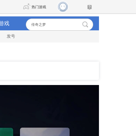
热门游戏
游戏
发号
DNF
传奇4
剑网3旗舰版
新天龙八部
自由
诛仙世界
新仙侠5