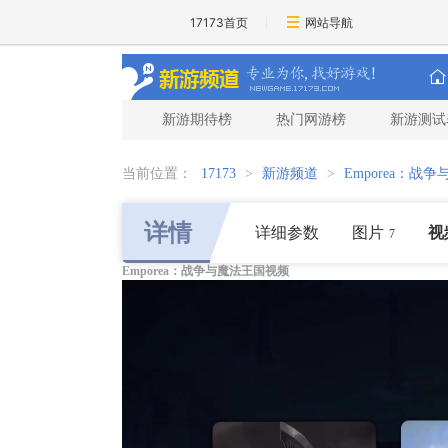
17173首页
网站导航
新游期待榜
热门网游榜
新游测试
当前位置：
17173
>
新游频道
>
Emporea：战
详情
详细参数
图片
视
7
Emporea：战争与魔法王国视频