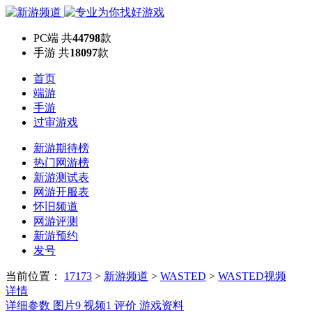
PC端
共
44798
款
手游
共
18097
款
首页
端游
手游
过审游戏
新游期待榜
热门网游榜
新游测试表
网游开服表
怀旧频道
网游评测
新游预约
发号
当前位置：
17173
>
新游频道
>
WASTED
>
WASTED视频
详情
详细参数
图片
9
视频
1
评价
游戏资料