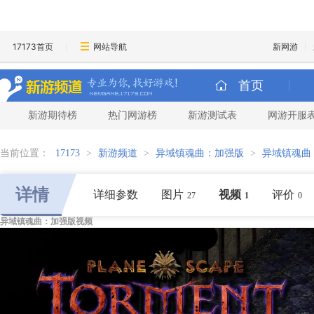
17173首页
网站导航
新网游
首页
新游期待榜
热门网游榜
新游测试表
网游开服
当前位置：
17173
>
新游频道
>
异域镇魂曲：加强版
>
异域镇魂曲
详情
详细参数
图片
视频
评价
27
1
0
异域镇魂曲：加强版视频