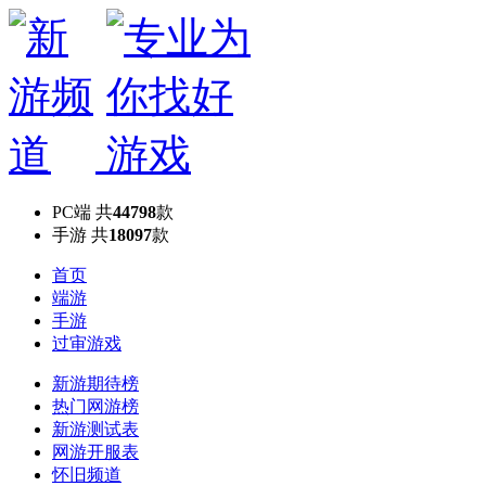
PC端
共
44798
款
手游
共
18097
款
首页
端游
手游
过审游戏
新游期待榜
热门网游榜
新游测试表
网游开服表
怀旧频道