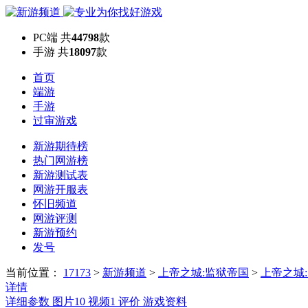
PC端
共
44798
款
手游
共
18097
款
首页
端游
手游
过审游戏
新游期待榜
热门网游榜
新游测试表
网游开服表
怀旧频道
网游评测
新游预约
发号
当前位置：
17173
>
新游频道
>
上帝之城:监狱帝国
>
上帝之城
详情
详细参数
图片
10
视频
1
评价
游戏资料