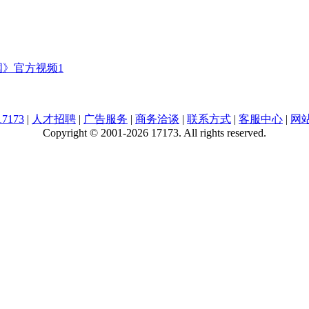
国》官方视频1
7173
|
人才招聘
|
广告服务
|
商务洽谈
|
联系方式
|
客服中心
|
网
Copyright © 2001-2026 17173. All rights reserved.