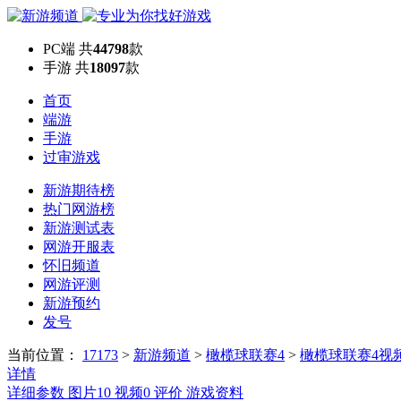
PC端
共
44798
款
手游
共
18097
款
首页
端游
手游
过审游戏
新游期待榜
热门网游榜
新游测试表
网游开服表
怀旧频道
网游评测
新游预约
发号
当前位置：
17173
>
新游频道
>
橄榄球联赛4
>
橄榄球联赛4视
详情
详细参数
图片
10
视频
0
评价
游戏资料