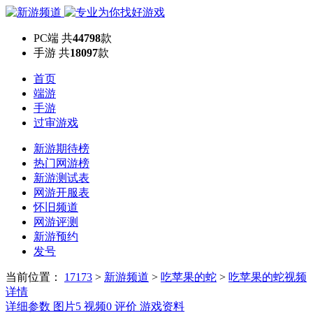
PC端
共
44798
款
手游
共
18097
款
首页
端游
手游
过审游戏
新游期待榜
热门网游榜
新游测试表
网游开服表
怀旧频道
网游评测
新游预约
发号
当前位置：
17173
>
新游频道
>
吃苹果的蛇
>
吃苹果的蛇视频
详情
详细参数
图片
5
视频
0
评价
游戏资料