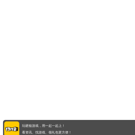
玩硬核游戏，用一起一起上！
看资讯、找游戏、领礼包更方便！