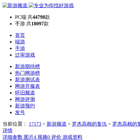
PC端
共
44798
款
手游
共
18097
款
首页
端游
手游
过审游戏
新游期待榜
热门网游榜
新游测试表
网游开服表
怀旧频道
网游评测
新游预约
发号
当前位置：
17173
>
新游频道
>
罗杰高棉的复仇
>
罗杰高棉的
详情
详细参数
图片
4
视频
0
评价
游戏资料