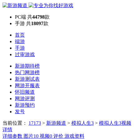
PC端
共
44798
款
手游
共
18097
款
首页
端游
手游
过审游戏
新游期待榜
热门网游榜
新游测试表
网游开服表
怀旧频道
网游评测
新游预约
发号
当前位置：
17173
>
新游频道
>
模拟人生3
>
模拟人生3视频
详情
详细参数
图片
10
视频
0
评价
游戏资料