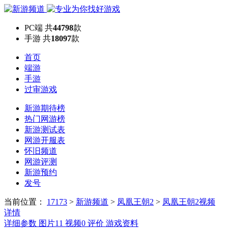
PC端
共
44798
款
手游
共
18097
款
首页
端游
手游
过审游戏
新游期待榜
热门网游榜
新游测试表
网游开服表
怀旧频道
网游评测
新游预约
发号
当前位置：
17173
>
新游频道
>
凤凰王朝2
>
凤凰王朝2视频
详情
详细参数
图片
11
视频
0
评价
游戏资料