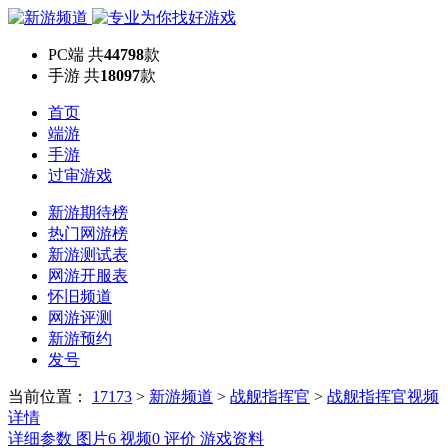
PC端
共
44798
款
手游
共
18097
款
首页
端游
手游
过审游戏
新游期待榜
热门网游榜
新游测试表
网游开服表
怀旧频道
网游评测
新游预约
发号
当前位置：
17173
>
新游频道
>
战舰指挥官
>
战舰指挥官视频
详情
详细参数
图片
6
视频
0
评价
游戏资料