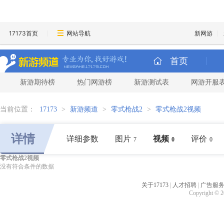
17173首页
网站导航
新网游
首页
新游期待榜
热门网游榜
新游测试表
网游开服
当前位置：
17173
>
新游频道
>
零式枪战2
>
零式枪战2视频
详情
详细参数
图片
视频
评价
7
0
0
零式枪战2视频
没有符合条件的数据
关于17173
|
人才招聘
|
广告服
Copyright © 20