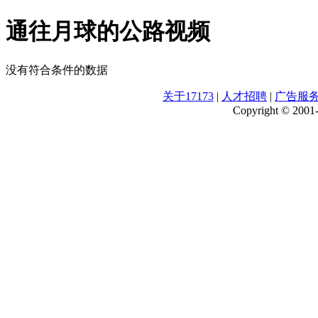
通往月球的公路视频
没有符合条件的数据
关于17173
|
人才招聘
|
广告服
Copyright © 2001-2