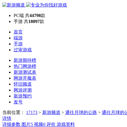
PC端
共
44798
款
手游
共
18097
款
首页
端游
手游
过审游戏
新游期待榜
热门网游榜
新游测试表
网游开服表
怀旧频道
网游评测
新游预约
发号
当前位置：
17173
>
新游频道
>
通往月球的公路
>
通往月球的
详情
详细参数
图片
5
视频
0
评价
游戏资料