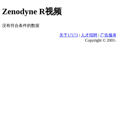
Zenodyne R视频
没有符合条件的数据
关于17173
|
人才招聘
|
广告服
Copyright © 2001-2