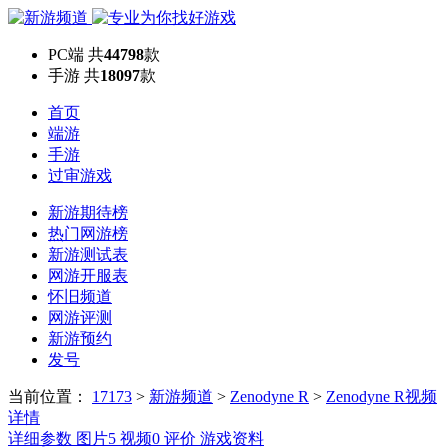
PC端
共
44798
款
手游
共
18097
款
首页
端游
手游
过审游戏
新游期待榜
热门网游榜
新游测试表
网游开服表
怀旧频道
网游评测
新游预约
发号
当前位置：
17173
>
新游频道
>
Zenodyne R
>
Zenodyne R视频
详情
详细参数
图片
5
视频
0
评价
游戏资料