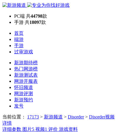
PC端
共
44798
款
手游
共
18097
款
首页
端游
手游
过审游戏
新游期待榜
热门网游榜
新游测试表
网游开服表
怀旧频道
网游评测
新游预约
发号
当前位置：
17173
>
新游频道
>
Disorder
>
Disorder视频
详情
详细参数
图片
5
视频
1
评价
游戏资料