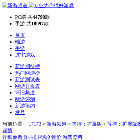
PC端
共
44798
款
手游
共
18097
款
首页
端游
手游
过审游戏
新游期待榜
热门网游榜
新游测试表
网游开服表
怀旧频道
网游评测
新游预约
发号
当前位置：
17173
>
新游频道
>
等待：扩展版
>
等待：扩展版
详情
详细参数
图片
6
视频
0
评价
游戏资料