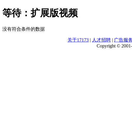
等待：扩展版视频
没有符合条件的数据
关于17173
|
人才招聘
|
广告服
Copyright © 2001-2