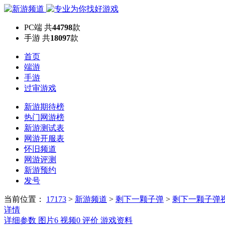
PC端
共
44798
款
手游
共
18097
款
首页
端游
手游
过审游戏
新游期待榜
热门网游榜
新游测试表
网游开服表
怀旧频道
网游评测
新游预约
发号
当前位置：
17173
>
新游频道
>
剩下一颗子弹
>
剩下一颗子弹
详情
详细参数
图片
6
视频
0
评价
游戏资料