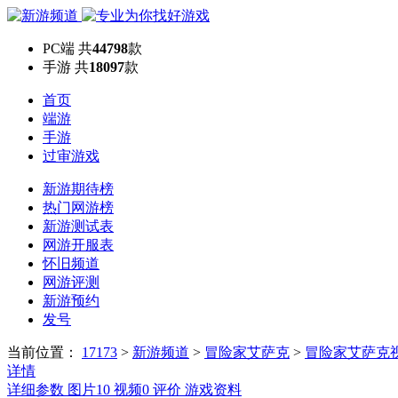
PC端
共
44798
款
手游
共
18097
款
首页
端游
手游
过审游戏
新游期待榜
热门网游榜
新游测试表
网游开服表
怀旧频道
网游评测
新游预约
发号
当前位置：
17173
>
新游频道
>
冒险家艾萨克
>
冒险家艾萨克
详情
详细参数
图片
10
视频
0
评价
游戏资料