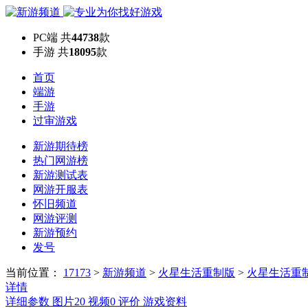
PC端
共
44738
款
手游
共
18095
款
首页
端游
手游
过审游戏
新游期待榜
热门网游榜
新游测试表
网游开服表
怀旧频道
网游评测
新游预约
发号
当前位置：
17173
>
新游频道
>
火星生活重制版
>
火星生活重
详情
详细参数
图片
20
视频
0
评价
游戏资料