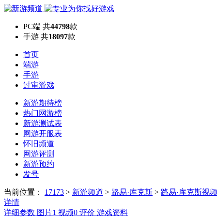
PC端
共
44798
款
手游
共
18097
款
首页
端游
手游
过审游戏
新游期待榜
热门网游榜
新游测试表
网游开服表
怀旧频道
网游评测
新游预约
发号
当前位置：
17173
>
新游频道
>
路易·库克斯
>
路易·库克斯视
详情
详细参数
图片
1
视频
0
评价
游戏资料