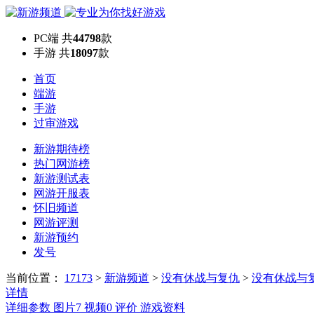
PC端
共
44798
款
手游
共
18097
款
首页
端游
手游
过审游戏
新游期待榜
热门网游榜
新游测试表
网游开服表
怀旧频道
网游评测
新游预约
发号
当前位置：
17173
>
新游频道
>
没有休战与复仇
>
没有休战与
详情
详细参数
图片
7
视频
0
评价
游戏资料