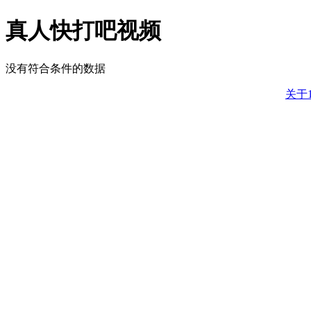
真人快打吧视频
没有符合条件的数据
关于1