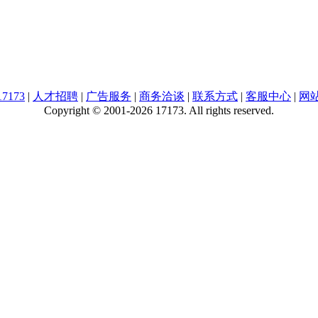
7173
|
人才招聘
|
广告服务
|
商务洽谈
|
联系方式
|
客服中心
|
网
Copyright © 2001-2026 17173. All rights reserved.