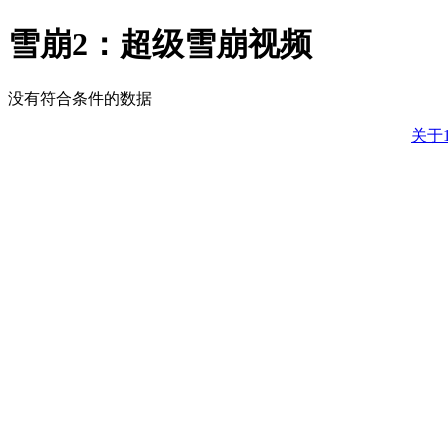
雪崩2：超级雪崩视频
没有符合条件的数据
关于1