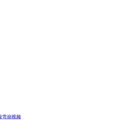
级雪崩视频